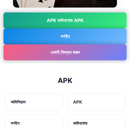
APK ডাউনলোড APK
লগইন
এখনই নিবন্ধন করুন
APK
অফিসিয়াল
APK
লগইন
ডাউনলোড