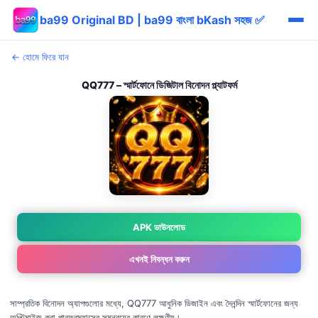
ba99 Original BD | ba99 বাংলা bKash সহজ ✅
← হোমে ফিরে যান
QQ777 – স্মার্টফোনে ডিজিটাল বিনোদন প্ল্যাটফর্ম
APK ডাউনলোড
এখনই নিবন্ধন করুন
সাম্প্রতিক বিনোদন অ্যাপগুলোর মধ্যে, QQ777 আধুনিক ডিজাইন এবং দৈনন্দিন স্মার্টফোনের জন্য
অপ্টিমাইজ করা পারফরম্যান্সের সমন্বয়ের কারণে লক্ষণীয়।