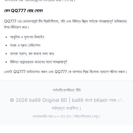
কেন QQ777 বেছে নেবেন
QQ777 এর ডেভেলপমেন্ট টিম স্থিতিশীলতা, গতি এবং বিভিন্ন স্ক্রিন সাইজে সামঞ্জস্যপূর্ণ অভিজ্ঞতার
উপর বিনিয়োগ করে।
আধুনিক ও সুসংগত ডিজাইন
সহজ ও দ্রুত নেভিগেশন
হালকা অ্যাপ, কম জায়গা দখল করে
বিভিন্ন অ্যান্ড্রয়েড মডেলের সাথে সামঞ্জস্যপূর্ণ
এখনই QQ777 ডাউনলোড করুন এবং QQ777 কে আপনার প্রিয় বিনোদন অ্যাপে পরিণত করুন।
শর্তাবলী
গোপনীয়তা নীতি
© 2026 ba99 Original BD | ba99 বাংলা bKash সহজ ✅.
সর্বস্বত্ব সংরক্ষিত।
ব্যবহারকারীর বয়স ১৮+ হতে হবে। দায়িত্বশীলভাবে খেলুন।